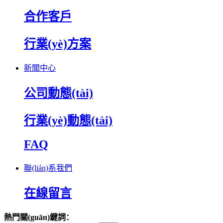
合作客戶
行業(yè)方案
新聞中心
公司動態(tài)
行業(yè)動態(tài)
FAQ
聯(lián)系我們
在線留言
熱門關(guān)鍵詞：