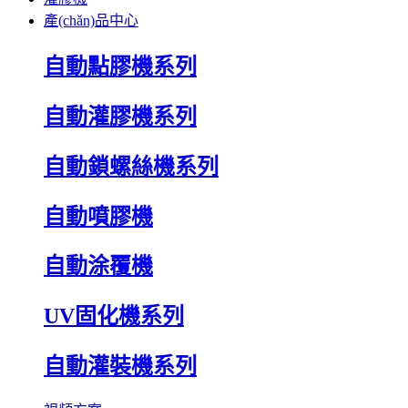
產(chǎn)品中心
自動點膠機系列
自動灌膠機系列
自動鎖螺絲機系列
自動噴膠機
自動涂覆機
UV固化機系列
自動灌裝機系列