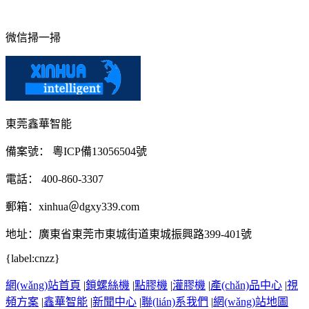
微信掃一掃
東莞鑫華智能
備案號：
粵ICP備13056504號
電話： 400-860-3307
郵箱：xinhua＠dgxy339.com
地址：廣東省東莞市東城街道東城振興路399-401號
{label:cnzz}
網(wǎng)站首頁
|
鎖螺絲機
|
點膠機
|
灌膠機
|
產(chǎn)品中心
|
視
頻方案
|
鑫華智能
|
新聞中心
|
聯(lián)系我們
|
網(wǎng)站地圖